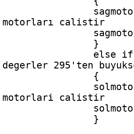
		{

		sagmotor1.set(0.5); // sag 
motorları calistir

		sagmotor2.set(0.5);

		}

		else if (konumX() > 295) // 
degerler 295'ten buyuks
		{

		solmotor1.set(0.5); //sol 
motorlari calistir

		solmotor2.set(0.5);

		}
