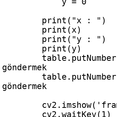
            y = 0

        print("x : ")

        print(x)

        print("y : ")

        print(y)

        table.putNumber("X", x) # roborioya değeri 
göndermek

        table.putNumber("Y", y) # roborioya değeri 
göndermek

        cv2.imshow('frame', frame)

        cv2.waitKey(1)
