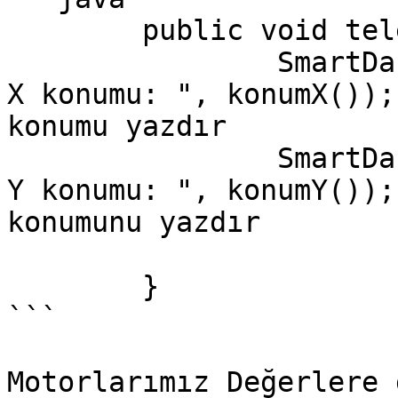
	public void teleopPeriodic() {

		SmartDashboard.putNumber("Nesnenin 
X konumu: ", konumX());
konumu yazdır

		SmartDashboard.putNumber("Nesnenin 
Y konumu: ", konumY());
konumunu yazdır

	}

```

Motorlarımız Değerlere 