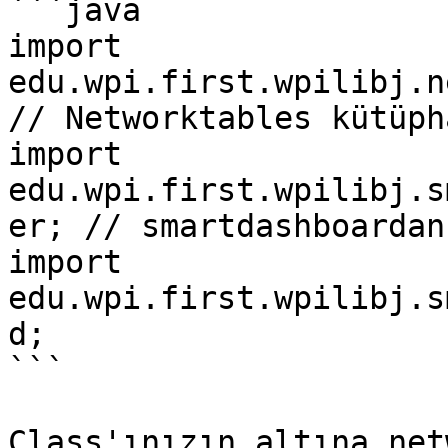
```java

import 
edu.wpi.first.wpilibj.n
// Networktables kütüph
import 
edu.wpi.first.wpilibj.s
er; // smartdashboardan
import 
edu.wpi.first.wpilibj.s
d;

```

Class'ınızın altına net