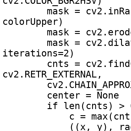
cv2.COLOR_BGR2HSV)

        mask = cv2.inRange(hsv, colorLower, 
colorUpper)

        mask = cv2.erode(mask, None, iterations=2)

        mask = cv2.dilate(mask, None, 
iterations=2)

        cnts = cv2.findContours(mask.copy(), 
cv2.RETR_EXTERNAL,

        cv2.CHAIN_APPROX_SIMPLE)[-2]

        center = None

        if len(cnts) > 0:

            c = max(cnts, key=cv2.contourArea)

            ((x, y), radius) = 