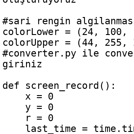
#sari rengin algilanmasi
colorLower = (24, 100, 1
colorUpper = (44, 255, 2
#converter.py ile conve
giriniz

def screen_record():

    x = 0

    y = 0

    r = 0

    last_time = time.time()
