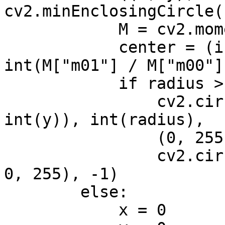
cv2.minEnclosingCircle(c
            M = cv2.moments(c)

            center = (int(M["m10"] / M["m00"]), 
int(M["m01"] / M["m00"])
            if radius > 10:

                cv2.circle(frame, (int(x), 
int(y)), int(radius),

                (0, 255, 255), 2)

                cv2.circle(frame, center, 5, (0, 
0, 255), -1)

        else:

            x = 0
