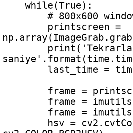
    while(True):

        # 800x600 windowed mode

        printscreen =  
np.array(ImageGrab.grab
        print('Tekrarlanma süresi : {} 
saniye'.format(time.tim
        last_time = time.time()

        frame = printscreen

        frame = imutils.resize(frame, width=600)

        frame = imutils.rotate(frame, angle=0)

        hsv = cv2.cvtColor(frame, 