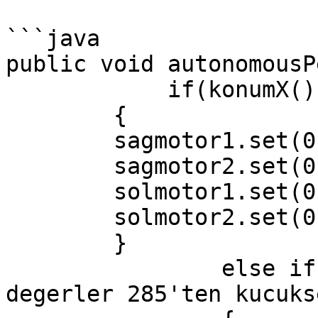
```java

public void autonomousP
	    if(konumX() == 0)

	{

	sagmotor1.set(0);

	sagmotor2.set(0);

	solmotor1.set(0);

	solmotor2.set(0);

	}

		else if(konumX() < 285) // 
degerler 285'ten kucuks