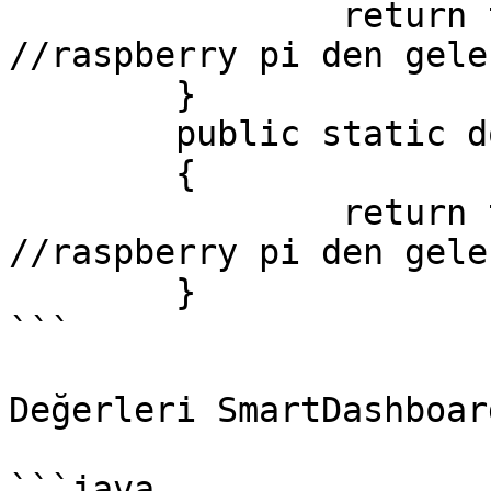
		return table1.getNumber("X", 0.0); 
//raspberry pi den gele
	}

	public static double konumY() 

	{

		return table1.getNumber("Y", 0.0); 
//raspberry pi den gele
	}

```

Değerleri SmartDashboar
```java
