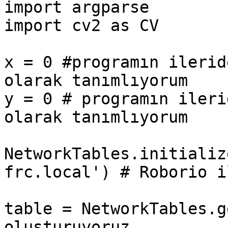
import argparse

import cv2 as CV

x = 0 #programın ilerid
olarak tanımlıyorum

y = 0 # programın ileri
olarak tanımlıyorum

NetworkTables.initializ
frc.local') # Roborio i
table = NetworkTables.g
oluşturuyoruz
