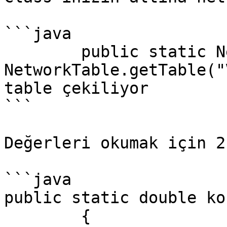
```java

	public static NetworkTable table1 = 
NetworkTable.getTable("
table çekiliyor

```

Değerleri okumak için 2
```java

public static double ko
	{
